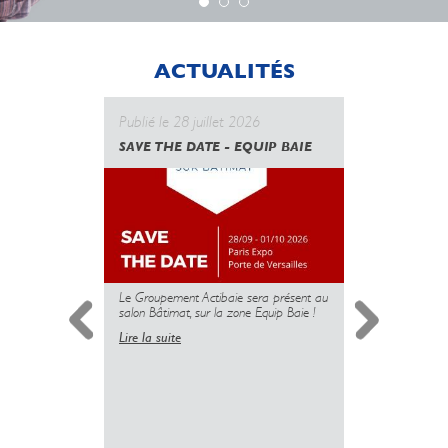
ACTUALITÉS
Publié le 28 juillet 2026
Publié le 
SAVE THE DATE - EQUIP BAIE
CANICULE
GOUVERN
UNE NOUV
DES PROT
MAIS L’U
PLUS
Le Groupement Actibaie sera présent au
salon Bâtimat, sur la zone Equip Baie !
Lire la suite
Simplificati
l’installatio
copropriété 
insuffisante 
sanitaire dé
logements.