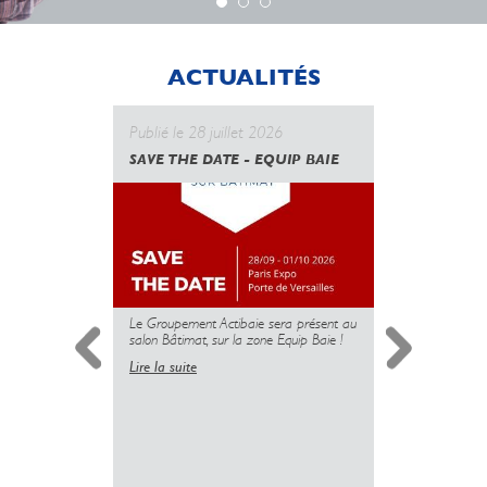
ACTUALITÉS
Publié le 28 juillet 2026
Publié le 
SAVE THE DATE - EQUIP BAIE
CANICULE
GOUVERN
UNE NOUV
DES PROT
MAIS L’U
PLUS
Le Groupement Actibaie sera présent au
salon Bâtimat, sur la zone Equip Baie !
Lire la suite
Simplificati
l’installatio
copropriété 
insuffisante 
sanitaire dé
logements.