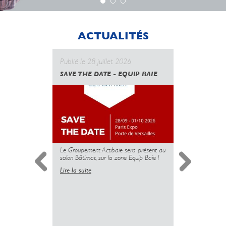
ACTUALITÉS
Publié le 28 juillet 2026
Publié le 
SAVE THE DATE - EQUIP BAIE
CANICULE
GOUVERN
UNE NOUV
DES PROT
MAIS L’U
PLUS
Le Groupement Actibaie sera présent au
salon Bâtimat, sur la zone Equip Baie !
Lire la suite
Simplificati
l’installatio
copropriété 
insuffisante 
sanitaire dé
logements.