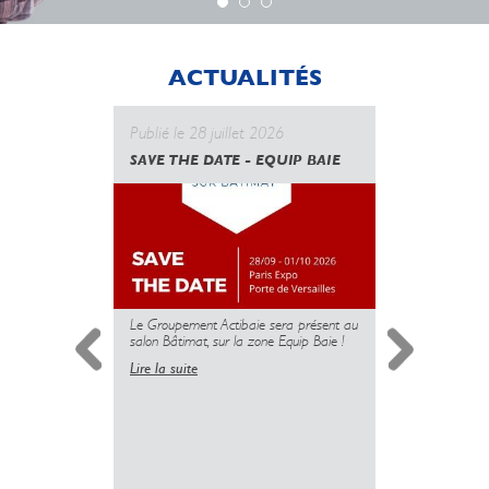
ACTUALITÉS
Publié le 28 juillet 2026
Publié le 
SAVE THE DATE - EQUIP BAIE
CANICULE
GOUVERN
UNE NOUV
DES PROT
MAIS L’U
PLUS
Le Groupement Actibaie sera présent au
salon Bâtimat, sur la zone Equip Baie !
Lire la suite
Simplificati
l’installatio
copropriété 
insuffisante 
sanitaire dé
logements.