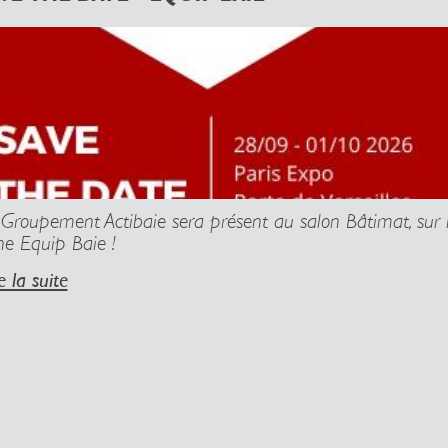
 Groupement Actibaie sera présent au salon Bâtimat, sur 
ne Equip Baie !
e la suite