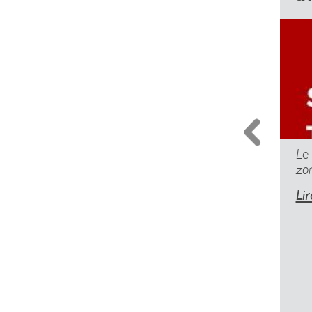
Le
zo
Lir