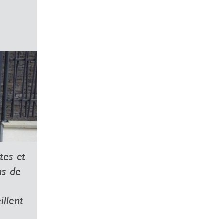
tes et
ns de
illent