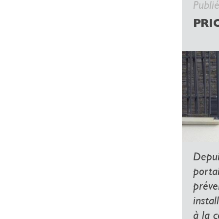
Publi
PRI
Depuis
portai
préve
instal
à la c