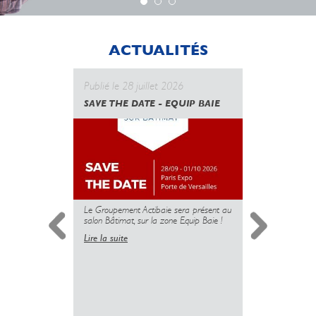
ACTUALITÉS
Publié le 28 juillet 2026
Publié le 
SAVE THE DATE - EQUIP BAIE
CANICULE
GOUVERN
UNE NOUV
DES PROT
MAIS L’U
PLUS
Le Groupement Actibaie sera présent au
salon Bâtimat, sur la zone Equip Baie !
Lire la suite
Simplificati
l’installatio
copropriété 
insuffisante 
sanitaire dé
logements.