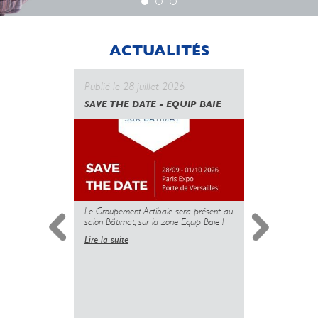
ACTUALITÉS
Publié le 28 juillet 2026
Publié le 
SAVE THE DATE - EQUIP BAIE
CANICULE
GOUVERN
UNE NOUV
DES PROT
MAIS L’U
PLUS
Le Groupement Actibaie sera présent au
salon Bâtimat, sur la zone Equip Baie !
Lire la suite
Simplificati
l’installatio
copropriété 
insuffisante 
sanitaire dé
logements.