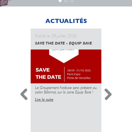
ACTUALITÉS
Publié le 28 juillet 2026
Publié le 
SAVE THE DATE - EQUIP BAIE
CANICULE
GOUVERN
UNE NOUV
DES PROT
MAIS L’U
PLUS
Le Groupement Actibaie sera présent au
salon Bâtimat, sur la zone Equip Baie !
Lire la suite
Simplificati
l’installatio
copropriété 
insuffisante 
sanitaire dé
logements.