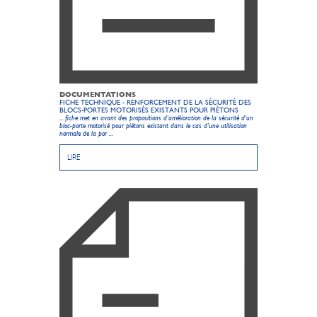
DOCUMENTATIONS
FICHE TECHNIQUE - RENFORCEMENT DE LA SÉCURITÉ DES
BLOCS-PORTES MOTORISÉS EXISTANTS POUR PIÉTONS
... fiche met en avant des propositions d’amélioration de la sécurité d’un
bloc-porte
motorisé pour piétons existant dans le cas d’une utilisation
normale de la por ...
LIRE