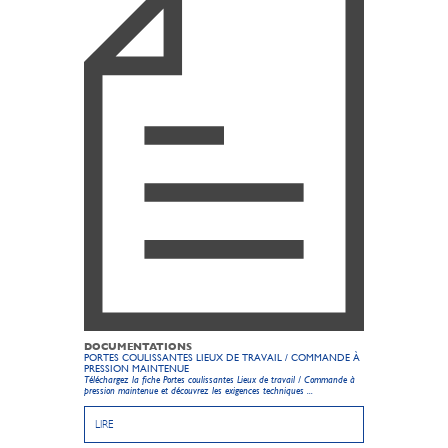
DOCUMENTATIONS
PORTES COULISSANTES LIEUX DE TRAVAIL / COMMANDE À
PRESSION MAINTENUE
Téléchargez la fiche Portes coulissantes Lieux de travail / Commande à
pression maintenue et découvrez les exigences techniques ...
LIRE