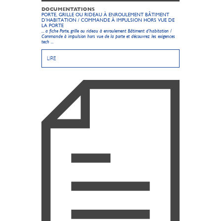
DOCUMENTATIONS
PORTE, GRILLE OU RIDEAU À ENROULEMENT BÂTIMENT
D’HABITATION / COMMANDE À IMPULSION HORS VUE DE
LA PORTE
... a fiche Porte, grille ou rideau à enroulement
Bâtiment d’habitation /
Commande à impulsion hors vue de la porte et découvrez les exigences
tech ...
LIRE