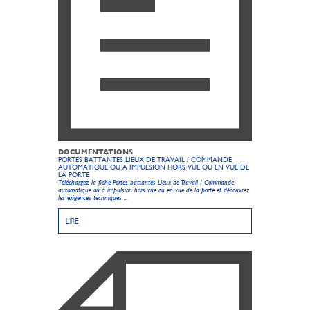
DOCUMENTATIONS
PORTES BATTANTES LIEUX DE TRAVAIL / COMMANDE
AUTOMATIQUE OU À IMPULSION HORS VUE OU EN VUE DE
LA PORTE
Téléchargez la fiche Portes battantes Lieux de Travail / Commande
automatique ou à impulsion hors vue ou en vue de la porte et découvrez
les exigences techniques ...
LIRE