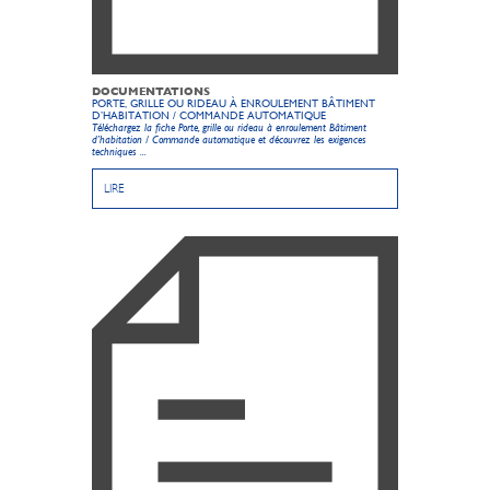
DOCUMENTATIONS
PORTE, GRILLE OU RIDEAU À ENROULEMENT BÂTIMENT
D’HABITATION / COMMANDE AUTOMATIQUE
Téléchargez la fiche Porte, grille ou rideau à enroulement Bâtiment
d’habitation / Commande automatique et découvrez les exigences
techniques ...
LIRE