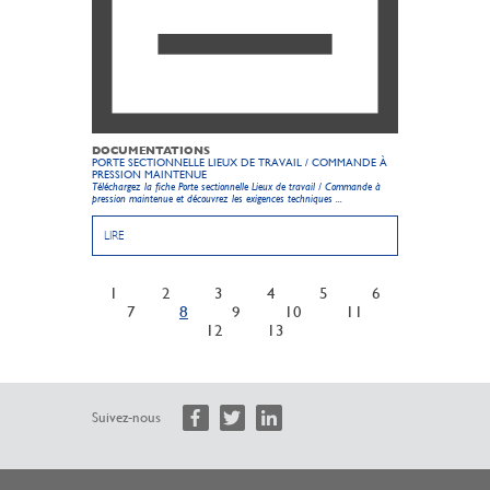
DOCUMENTATIONS
PORTE SECTIONNELLE LIEUX DE TRAVAIL / COMMANDE À
PRESSION MAINTENUE
Téléchargez la fiche Porte sectionnelle Lieux de travail / Commande à
pression maintenue et découvrez les exigences techniques ...
LIRE
1
2
3
4
5
6
7
8
9
10
11
12
13
Suivez-nous