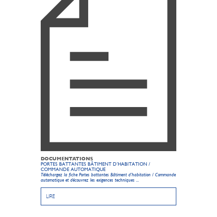
DOCUMENTATIONS
PORTES BATTANTES BÂTIMENT D’HABITATION /
COMMANDE AUTOMATIQUE
Téléchargez la fiche Portes battantes Bâtiment d’habitation / Commande
automatique et découvrez les exigences techniques ...
LIRE