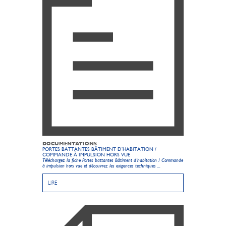
DOCUMENTATIONS
PORTES BATTANTES BÂTIMENT D’HABITATION /
COMMANDE À IMPULSION HORS VUE
Téléchargez la fiche Portes battantes Bâtiment d’habitation / Commande
à impulsion hors vue et découvrez les exigences techniques ...
LIRE