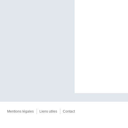
Le dirigeant e
sociaux et de l’
Cette responsab
ses collaborateu
Une délégation 
se matérialise p
Mentions légales
Liens utiles
Contact