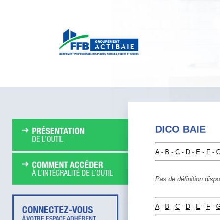
DICO BAIE
PRÉSENTATION
DE L’OUTIL
A
-
B
-
C
-
D
-
E
-
F
-
COMMENT ACCÉDER
À L’INTÉGRALITÉ DE L’OUTIL
Pas de définition dispon
A
-
B
-
C
-
D
-
E
-
F
-
CONNECTEZ-VOUS
À VOTRE ESPACE ADHÉRENT