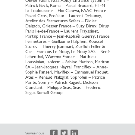
Olivier Allain, Assa Abloy Entrance Systems –
Patrick Beck, Roma – Pascal Brouard, FTFM
La Toulousaine – Elio Caneva, FAAC France –
Pascal Cros, Profalux – Laurent Delaunay,
Atelier des Fermetures Sefers – Didier
Delgado, Griesser France – Suzy Diruy, Diruy
Paris Île-de-France – Laurent Frayssinet,
Portalp France – Jean-Raphaël Guerry, France
Fermetures – Guillaume Halphen, Roussel
Stores – Thierry Jeanmart, Zurfluh Feller &
Cie – Francois Le Nouy, Le Nouy SAS – René
Lebenthal, Warema France – Matthieu
Loussinian, Isoferm – Sabine Mariton, Mariton
SA – Jean-Jacques Nayral, Franciflex – Anne-
Sophie Panseri, Maviflex – Emmanuel Paquet,
Ates – Renaud Pfalzgraf, Soprofen – Patrice
Ponte, Somfy – Patrick Raguet, Dickson
Constant – Philippe Seas, Seas – Frederic
Segui, Somafi Group
Suivez-nous