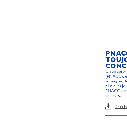
PNACC
TOUJ
CONC
Un an après 
(PNACC), une
les vagues d
plusieurs jo
PNACC dans 
chaleurs.
Téléch