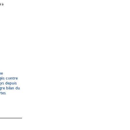
ue
gés contre
ays depuis
gre bilan du
rtes