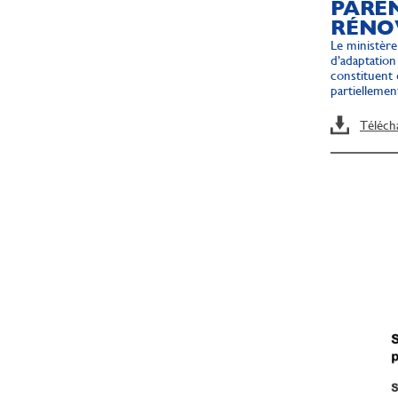
PAREN
RÉNO
Le ministère
d’adaptatio
constituent 
partiellemen
Téléch