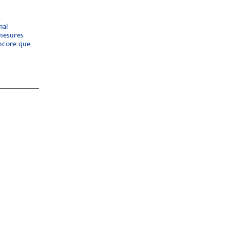
nal
 mesures
encore que