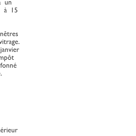
 à un
l à 15
e
nêtres
vitrage.
janvier
’impôt
lafonné
.
térieur