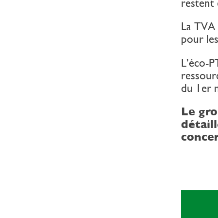
restent 
La TVA 
pour les
L’éco-P
ressour
du 1er 
Le gr
détail
concer