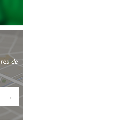
près de
→