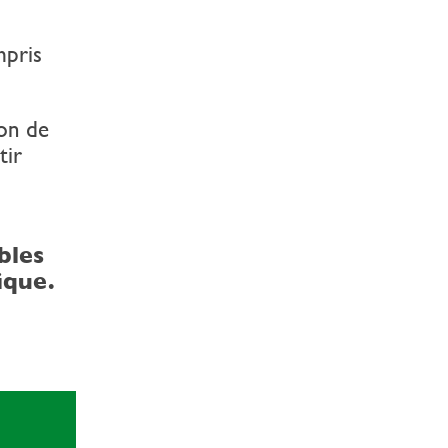
mpris
on de
tir
bles
ique.