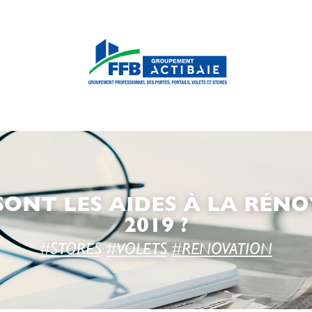
S SONT LES AIDES À LA RÉ
2019 ?
#STORES
#VOLETS
#RENOVATION