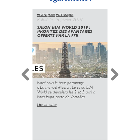
#EVENT
#BIM
#TECHNIQUE
#EVENT
#COM
Publié le 26 février 2019
Publié le 
SALON BIM WORLD 2019 :
EQUIPBAI
PROFITEZ DES AVANTAGES
DÉCOUVR
OFFERTS PAR LA FFB
D'ACTIBA
Placé sous le haut patronage
ACTIBAIE ex
d’Emmanuel Macron, Le salon BIM
EQUIPBAIE 
World se déroulera les 2 et 3 avril à
2018 à Paris
Paris Expo, porte de Versailles.
stand du 
EQUIPBAIE e
Lire la suite
du secteur d
30 ans cette
nouveautés d
internet, app
avec les...
Lire la suite