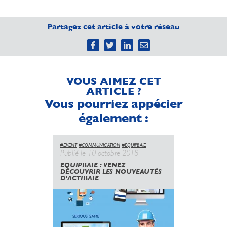
Partagez cet article à votre réseau
VOUS AIMEZ CET
ARTICLE ?
Vous pourriez appécier
également :
#EVENT
#COMMUNICATION
#EQUIPBAIE
#COMMUNICA
Publié le 10 octobre 2018
Publié le
EQUIPBAIE : VENEZ
"LE GRO
DÉCOUVRIR LES NOUVEAUTÉS
POURSUI
D'ACTIBAIE
DIGITAL"