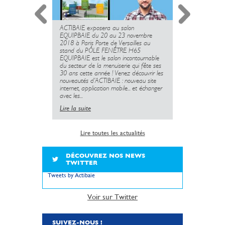
ACTIBAIE exposera au salon
Suite au lan
EQUIPBAIE du 20 au 23 novembre
mobile ACTI
2018 à Paris Porte de Versailles au
nombreux à l
stand du PÔLE FENÊTRE H65
fiches techni
EQUIPBAIE est le salon incontournable
Lire la suite
du secteur de la menuiserie qui fête ses
30 ans cette année ! Venez découvrir les
nouveautés d’ACTIBAIE : nouveau site
internet, application mobile... et échanger
avec les...
Lire la suite
Lire toutes les actualités
DÉCOUVREZ NOS NEWS
TWITTER
Tweets by Actibaie
Voir sur Twitter
SUIVEZ-NOUS !