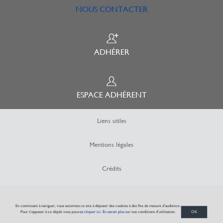
NOUS CONTACTER
ADHÉRER
ESPACE ADHÉRENT
Liens utiles
Mentions légales
Crédits
Plan du site
En continuant à naviguer, vous autorisez ce site à déposer des cookies à des fins de mesure d'audience.
Pour s'opposer à ce dépôt vous pouvez
cliquer ici
.
En savoir plus
sur nos conditions d'utilisation.
OK
© Groupement Actibaie - 2026