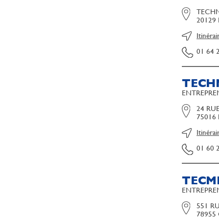
TECHN
20129
Itinérai
01 64 
TECH
ENTREPREN
24 RU
75016 
Itinérai
01 60 
TECM
ENTREPREN
551 R
78955