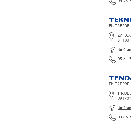
04 75 
TEKN
ENTREPREN
27 RO
31180
Itinérai
05 61 
TEND
ENTREPREN
1 RUE
89170
Itinérai
03 86 