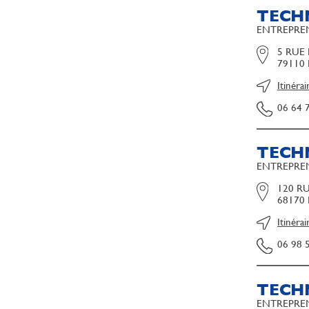
TECHN
ENTREPREN
5 RUE
79110 
Itinérai
06 64 
TECH
ENTREPREN
120 R
68170
Itinérai
06 98 
TECH
ENTREPREN