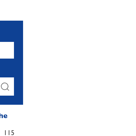
che
115