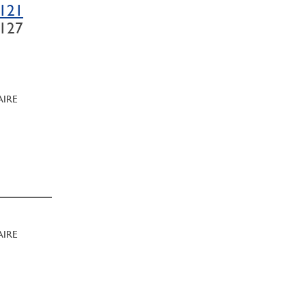
121
127
AIRE
AIRE