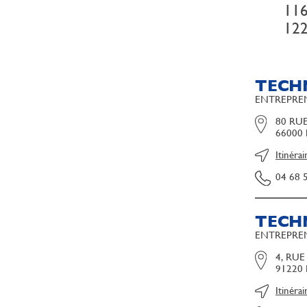
11
12
TECH
ENTREPREN
80 RUE
66000
Itinérai
04 68 
TECH
ENTREPREN
4, RU
91220 
Itinérai