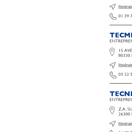
Itinérai
01 39 
TECM
ENTREPREN
15 AV
80330
Itinérai
03 22 
TECNI
ENTREPREN
Z.A. S
26300
Itinérai