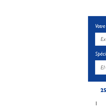
Votr
Spéci
25
1