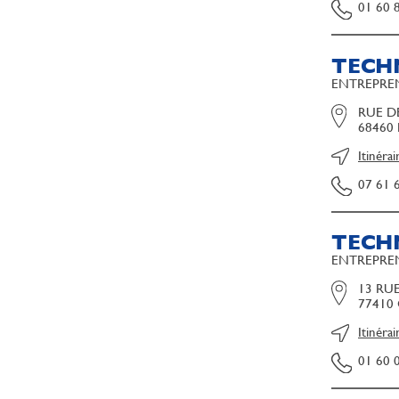
01 60 
TECH
ENTREPREN
RUE D
68460
Itinérai
07 61 
TECH
ENTREPREN
13 RU
77410
Itinérai
01 60 