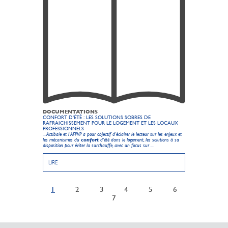
DOCUMENTATIONS
CONFORT D'ÉTÉ : LES SOLUTIONS SOBRES DE
RAFRAICHISSEMENT POUR LE LOGEMENT ET LES LOCAUX
PROFESSIONNELS
... Actibaie et l'AFPVP a pour objectif d’éclairer le lecteur sur les enjeux et
les mécanismes du
confort
d’été dans le logement, les solutions à sa
disposition pour éviter la surchauffe, avec un focus sur ...
LIRE
1
2
3
4
5
6
7