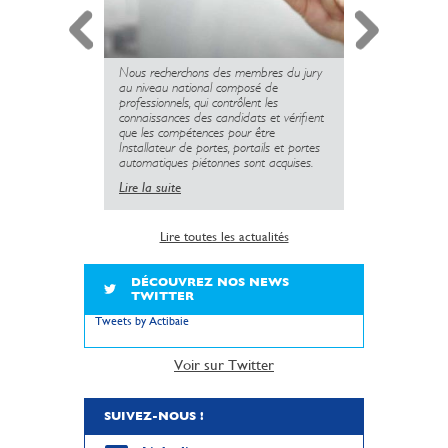
Nous recherchons des membres du jury
Retour sur l
au niveau national composé de
marqué votr
professionnels, qui contrôlent les
derniers moi
connaissances des candidats et vérifient
Lire la suite
que les compétences pour être
Installateur de portes, portails et portes
automatiques piétonnes sont acquises.
Lire la suite
Lire toutes les actualités
DÉCOUVREZ NOS NEWS
TWITTER
Tweets by Actibaie
Voir sur Twitter
SUIVEZ-NOUS !