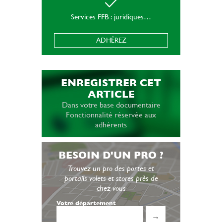
Services FFB : juridiques…
ADHÉREZ
ENREGISTRER CET
ARTICLE
Dans votre base documentaire
Fonctionnalité réservée aux
adhérents
BESOIN D'UN PRO ?
Trouvez un pro des portes et
portails volets et stores près de
chez vous
Votre département
→