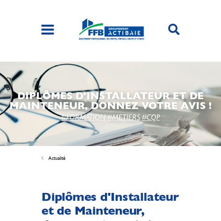
DIPLÔMES D'INSTALLATEUR ET DE
MAINTENEUR, DONNEZ VOTRE AVIS !
#FORMATION
#METIERS
#CQP
Actualité
Diplômes d'Installateur
et de Mainteneur,