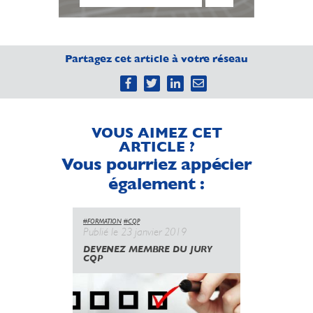
Partagez cet article à votre réseau
VOUS AIMEZ CET
ARTICLE ?
Vous pourriez appécier
également :
#FORMATION
#CQP
#EVENT
#TECH
Publié le 23 janvier 2019
Publié le 
DEVENEZ MEMBRE DU JURY
NEWSLETT
CQP
2018