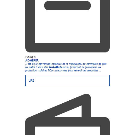
PAGES
ADHÉRER
... est de la convention collective de la metallurgie, du commerce de gros
ou autre ? Vous etes
installateur
ou fabricant de fermetures ou
protections solaires ?Contactez-nous pour recevoir les modalites ...
LIRE