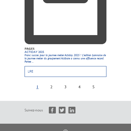
PAGES
ACTIDAY 2025
Franc succes pour la journee metier Actiday 2025 ! L'edition lyonnaise de
la journee metier du groupement Actibaie a connu une affluence record.
Portee ...
LIRE
1
2
3
4
5
Suivez-nous