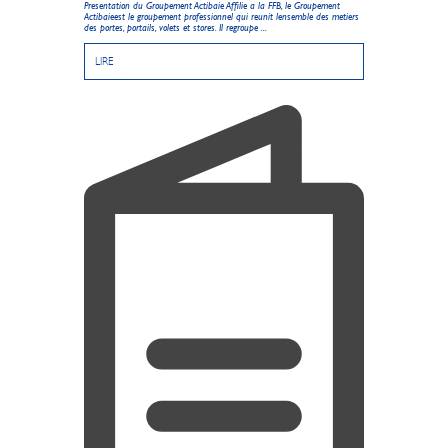
Presentation du Groupement Actibaie Affilie a la FFB, le Groupement
Actibaieest le groupement professionnel qui reunit lensemble des metiers
des portes, portails, volets et stores. Il regroupe ...
LIRE