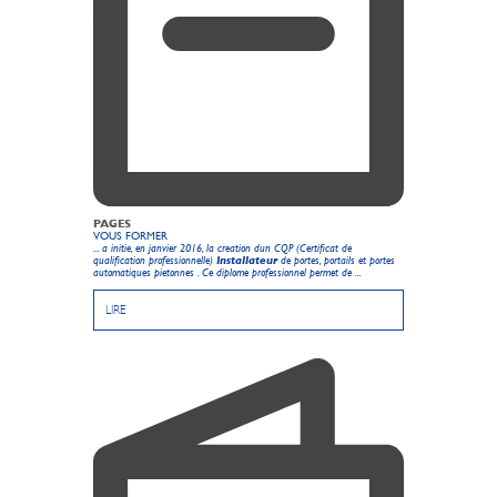
PAGES
VOUS FORMER
... a initie, en janvier 2016, la creation dun CQP (Certificat de
qualification professionnelle)
Installateur
de portes, portails et portes
automatiques pietonnes . Ce diplome professionnel permet de ...
LIRE