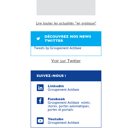
Lire la suite
Lire toutes les actualités "en pratique"
DÉCOUVREZ NOS NEWS
TWITTER
Tweets by Groupement Actibaie
Voir sur Twitter
SUIVEZ-NOUS !
Linkedin
Groupement Actibaie
Facebook
Groupement Actibaie volets,
stores, portes automatiques,
portes et portails
Youtube
Groupement Actibaie