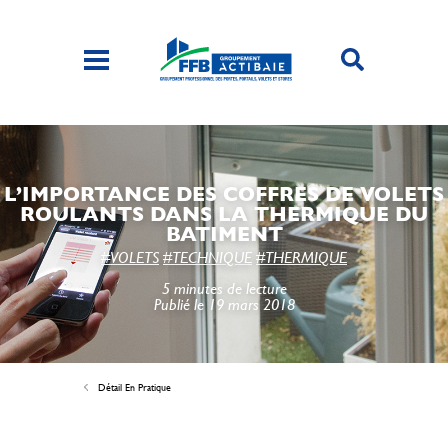
L’IMPORTANCE DES COFFRES DE VOLETS
ROULANTS DANS LA THERMIQUE DU
BATIMENT
#VOLETS
#TECHNIQUE
#THERMIQUE
5 minutes de lecture
Publié le 19 mars 2018
Détail En Pratique