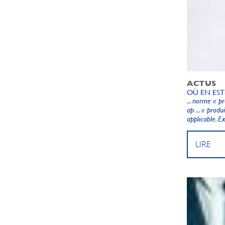
ACTUS
OÙ EN ES
... norme « p
ap ... « prod
applicable. Ex 
LIRE