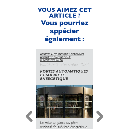
VOUS AIMEZ CET
ARTICLE ?
Vous pourriez
appécier
également :
#PORTES AUTOMATIQUES PIÉTONNES
#PORTES AUTOMATI
#SOBRIETE ENERGETIQUE
#TECHNIQUE
#SÉCU
#ENVIRONNEMENT
Publié le 05 j
Publié le 01 décembre 2022
DES SOLUTI
PORTES AUTOMATIQUES
D'ACCESSIBI
ET SOBRIETE
CONTACT
ENERGETIQUE
Un nouveau cont
La mise en place du plan
appelle à généra
national de sobriété énergétique
solutions d’accè