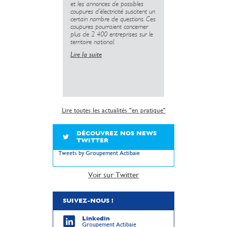
et les annonces de possibles
de prendre la sé
coupures d’électricité suscitent un
en compte.
certain nombre de questions. Ces
coupures pourraient concerner
Lire la suite
plus de 2 400 entreprises sur le
territoire national.
Lire la suite
Lire toutes les actualités "en pratique"
DÉCOUVREZ NOS NEWS
TWITTER
Tweets by Groupement Actibaie
Voir sur Twitter
SUIVEZ-NOUS !
Linkedin
Groupement Actibaie