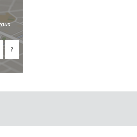
vous
?