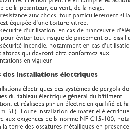
e de la pesanteur, du vent, de la neige.
sistance aux chocs, tout particulièrement si l
est équipée d’une toiture vitrée.
curité d’utilisation, en cas de manœuvre d’él
 pour éviter tout risque de pincement ou cisaill
curité incendie, notamment en cas d’utilisati
de stores qui devront être conformes aux
ntations en vigueur.
 des installations électriques
allations électriques des systèmes de pergola do
ues du tableau électrique général du bâtiment
tion, et réalisées par un électricien qualifié et ha
 B1). Toute installation de matériel électrique
e aux exigences de la norme NF C15-100, no
à la terre des ossatures métalliques en présence