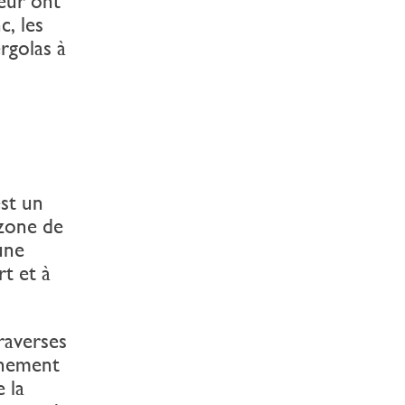
teur ont
c, les
ergolas à
st un
 zone de
une
t et à
raverses
nnement
 la