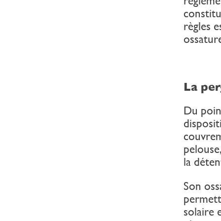
régleme
constitu
règles e
ossature
La per
Du poin
disposit
couvrem
pelouse,
la déten
Son ossa
permett
solaire 