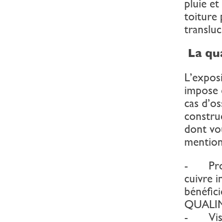
pluie et
toiture 
transluc
La qua
L’exposi
impose 
cas d’os
construc
dont vo
mention
- Profi
cuivre i
bénéfic
QUALI
- Vis, 