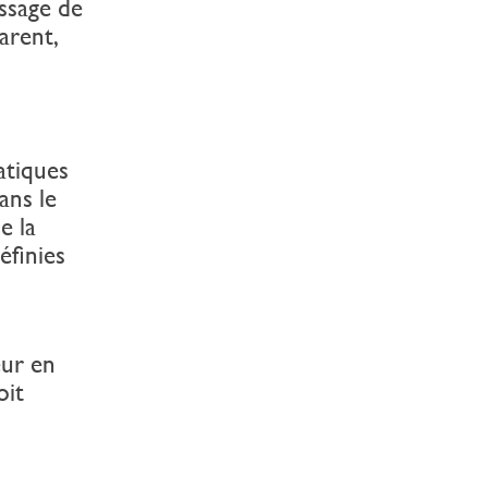
issage de
arent,
atiques
ans le
e la
éfinies
eur en
oit