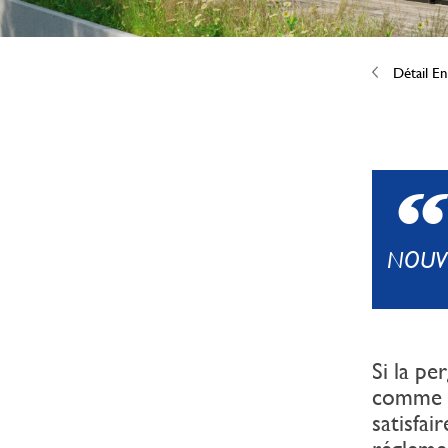
Détail En
NOUV
Si la p
comme u
satisfai