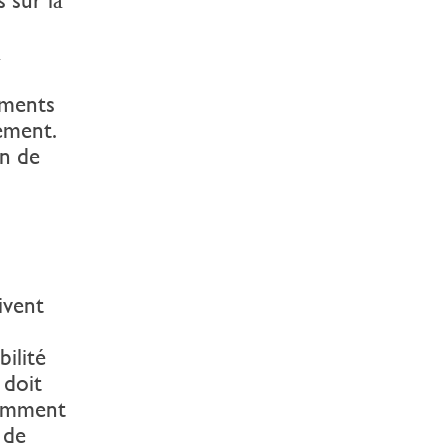
a
éments
ement.
on de
ivent
bilité
 doit
tamment
 de