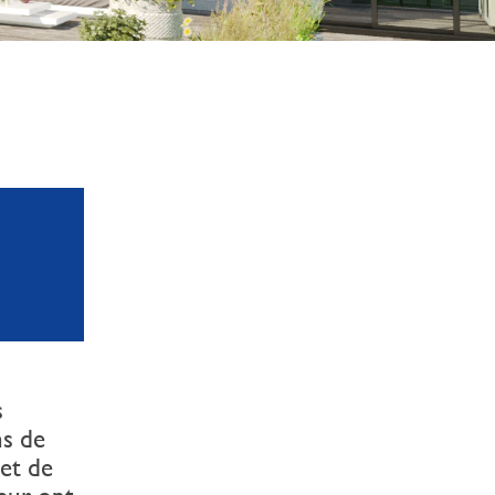
s
ns de
 et de