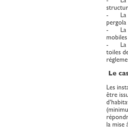
structur
- La ré
pergola 
- La sé
mobiles
- La sé
toiles 
régleme
Le cas
Les inst
être iss
d’habita
(minimum
répondr
la mise 