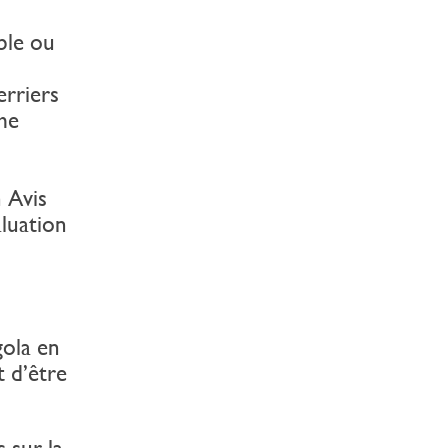
ble ou
rriers
me
 Avis
aluation
gola en
t d’être
 sur la