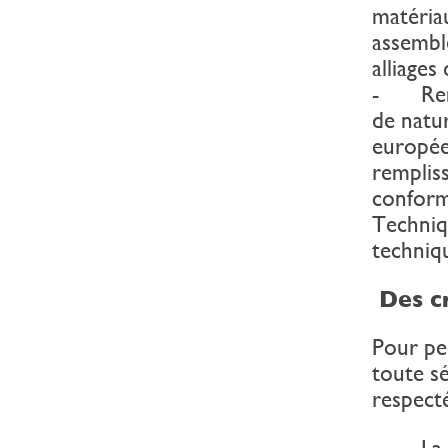
matériau
assembl
alliages
- Rempl
de natu
europée
rempliss
conform
Techniqu
techniqu
Des cr
Pour per
toute sé
respecté
- La sta