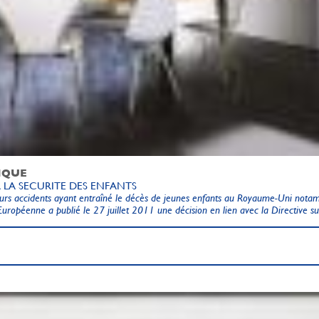
IQUE
A LA SECURITE DES ENFANTS
eurs accidents ayant entraîné le décès de jeunes enfants au Royaume-Uni notam
ropéenne a publié le 27 juillet 2011 une décision en lien avec la Directive sur 