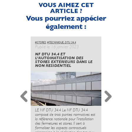
VOUS AIMEZ CET
ARTICLE ?
Vous pourriez appécier
également :
#STORES
#TECNNIQUE. DTU 34.4
#STORES
#PRO
Publié le 16 janvier 2023
Publié le 
NF DTU 34.4 ET
STORES E
L’AUTOMATISATION DES
LES PROD
STORES EXTERIEURS DANS LE
NON RESIDENTIEL
Découvrez to
Stores Extér
LE NF DTU 34.4 Le NF DTU 34.4
résidentiel et
composé de trois parties normatives est
Lire la suite
la référence nationale pour l’installation
des fermetures et stores. Il sert à
formaliser les aspects contractuels