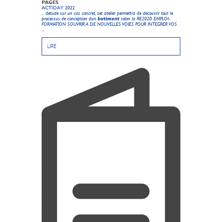
PAGES
ACTIDAY 2022
... detude sur un cas concret, cet atelier permettra de decouvrir tout le
processus de conception dun
batiment
selon la RE2020. EMPLOI-
FORMATION SOUVRIR A DE NOUVELLES VOIES POUR INTEGRER VOS
...
LIRE