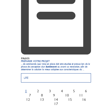
PAGES
PRÉPARER VOTRE PROJET
... de commande. Leur mise en place doit etre etudiee et prevue lors de la
phase de conception dun
batiment
ou avant sa renovation, afin de
determiner la solution la mieux adaptee aux caracteristiques du ...
LIRE
1
2
3
4
5
6
7
8
9
10
11
12
13
14
15
16
17