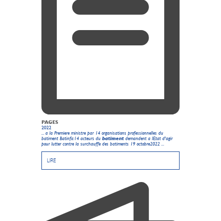
PAGES
2022
... a la Premiere ministre par 14 organisations professionnelles du
batiment Batinfo:14 acteurs du
batiment
demandent a lEtat d'agir
pour lutter contre la surchauffe des batiments 19 octobre2022 ...
LIRE