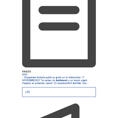
PAGES
2023
... Groupement Actibaie publie un guide sur la motorisation 17
NOVEMBRE2023 "Le secteur du
batiment
a un besoin urgent
d'experts en protection solaire" 23 novembre2023 BatiWeb :Une ...
LIRE