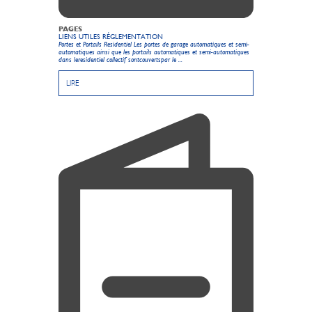
PAGES
LIENS UTILES RÉGLEMENTATION
Portes et Portails Residentiel Les portes de garage automatiques et semi-
automatiques ainsi que les portails automatiques et semi-automatiques
dans leresidentiel collectif sontcouvertspar le ...
LIRE