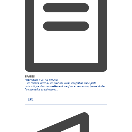
PAGES
PRÉPARER VOTRE PROJET
... de calories lhiver ou de froid lete. Ainsi, lintegration dune porte
automatique, dans un
batiment
neuf ou en renovation, permet dallier
fonctionnalite et esthetisme. ...
LIRE