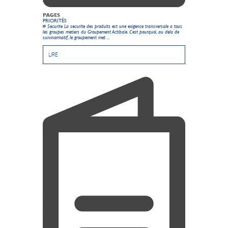
PAGES
PRIORITÉS
# Securite La securite des produits est une exigence transversale a tous
les groupes metiers du Groupement Actibaie. Cest pourquoi, au dela de
suivinormatif, le groupement met ...
LIRE