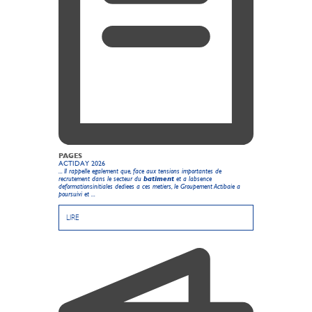
PAGES
ACTIDAY 2026
... Il rappelle egalement que, face aux tensions importantes de
recrutement dans le secteur du
batiment
et a labsence
deformationsinitiales dediees a ces metiers, le Groupement Actibaie a
poursuivi et ...
LIRE