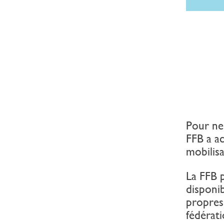
Pour ne 
FFB a ac
mobilisa
La FFB p
disponib
propres
fédérati