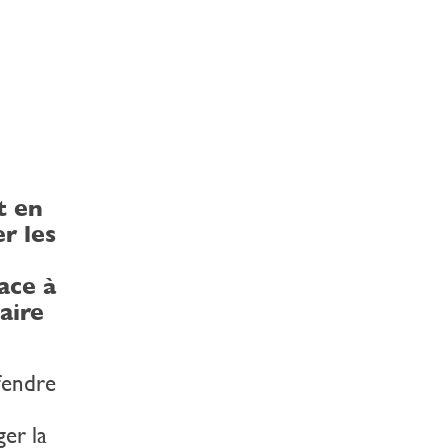
t en
r les
ace à
taire
fendre
ger la