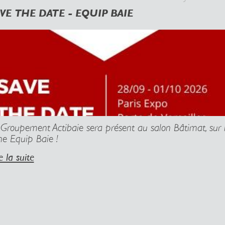
VE THE DATE - EQUIP BAIE
 Groupement Actibaie sera présent au salon Bâtimat, sur 
ne Equip Baie !
e la suite