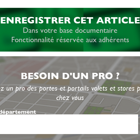
ENREGISTRER CET ARTICLE
Dans votre base documentaire
Fonctionnalité réservée aux adhérents
BESOIN D'UN PRO ?
z un pro des portes et portails volets et stores 
chez vous
 département