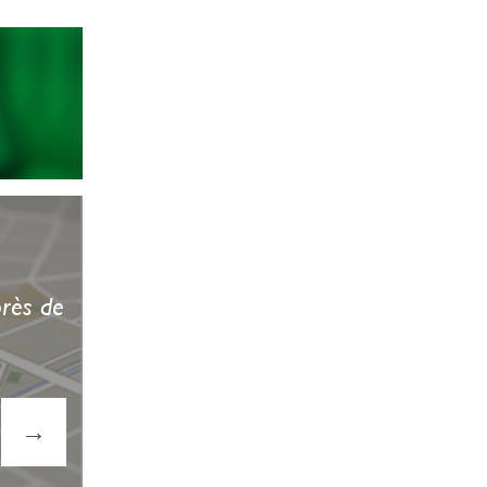
près de
→