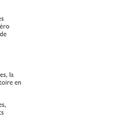
es
méro
 de
es, la
toire en
es,
ts