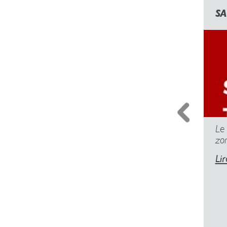
SA
Le
zo
Lir