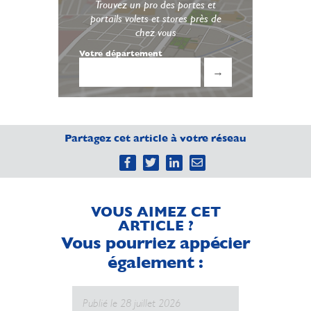
Trouvez un pro des portes et
portails volets et stores près de
chez vous
Votre département
→
Partagez cet article à votre réseau
VOUS AIMEZ CET
ARTICLE ?
Vous pourriez appécier
également :
Publié le 28 juillet 2026
Publié le 