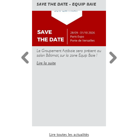
SAVE THE DATE - EQUIP BAIE
CANICULE
GOUVERN
UNE NOUV
DES PROT
MAIS L’U
PLUS
Le Groupement Actibaie sera présent au
salon Bâtimat, sur la zone Equip Baie !
Lire la suite
Simplificati
l’installatio
copropriété 
insuffisante 
sanitaire dé
logements.
Lire la suite
Lire toutes les actualités