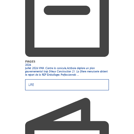
PAGES
2026
Juillet 2026 VMA :Contre la canicule, Actibaie deplore un plan
gouvernemental trop frileux Construction 21 :La filiere menuiserie obtient
le report de la REP Emballages Professionnels ...
LIRE