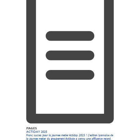
PAGES
ACTIDAY 2025
Franc succes pour la journee metier Actiday 2025 ! L'edition lyonnaise de
la journee metier du groupement Actibaie a connu une affluence record.