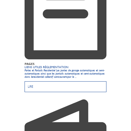
PAGES
LIENS UTILES RÉGLEMENTATION
Portes et Portails Residentiel Les portes de garage automatiques et semi-
automatiques ainsi que les portails automatiques et semi-automatiques
dans leresidentiel collectif sontcouvertspar le ...
LIRE