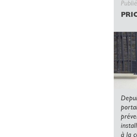
Publi
PRI
Depuis
portai
préve
instal
à la c