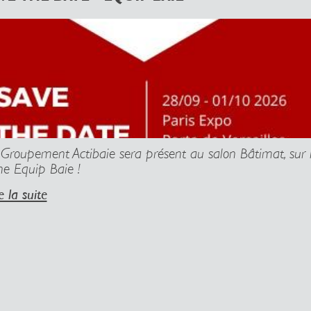
 Groupement Actibaie sera présent au salon Bâtimat, sur 
ne Equip Baie !
e la suite