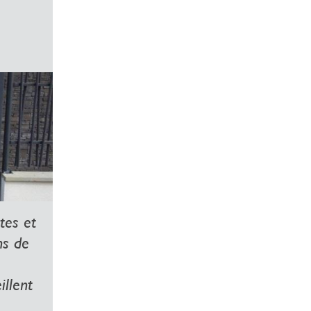
tes et
ns de
illent