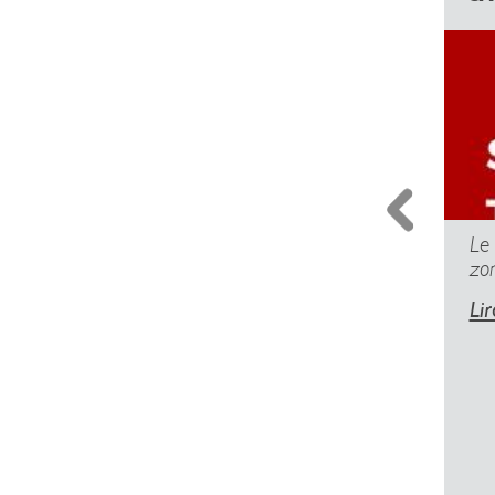
Le
zo
Lir