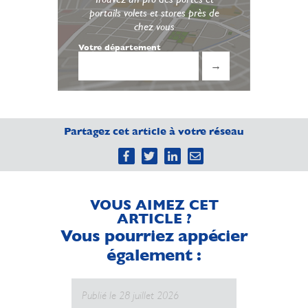
portails volets et stores près de
chez vous
Votre département
→
Partagez cet article à votre réseau
VOUS AIMEZ CET
ARTICLE ?
Vous pourriez appécier
également :
Publié le 28 juillet 2026
Publié le 