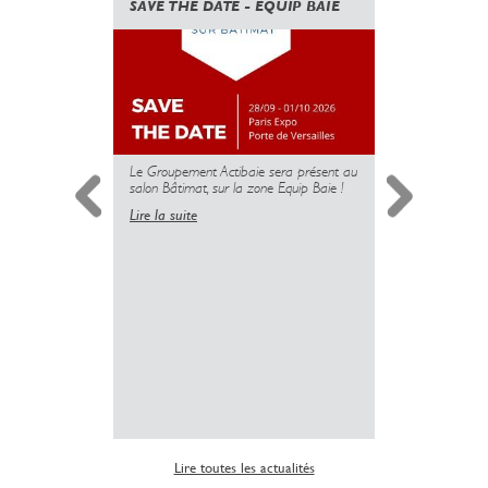
SAVE THE DATE - EQUIP BAIE
CANICULE
GOUVERN
UNE NOUV
DES PROT
MAIS L’U
PLUS
Le Groupement Actibaie sera présent au
salon Bâtimat, sur la zone Equip Baie !
Lire la suite
Simplificati
l’installatio
copropriété 
insuffisante 
sanitaire dé
logements.
Lire la suite
Lire toutes les actualités