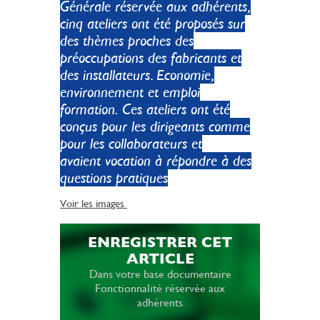
Générale réservée aux adhérents,
cinq ateliers ont été proposés sur
des thèmes proches des
préoccupations des fabricants et
des installateurs. Economie,
environnement et emploi
formation. Ces ateliers ont été
conçus pour les dirigeants comme
pour les collaborateurs et
avaient vocation à répondre à des
questions pratiques
Voir les images
ENREGISTRER CET
ARTICLE
Dans votre base documentaire
Fonctionnalité réservée aux
adhérents