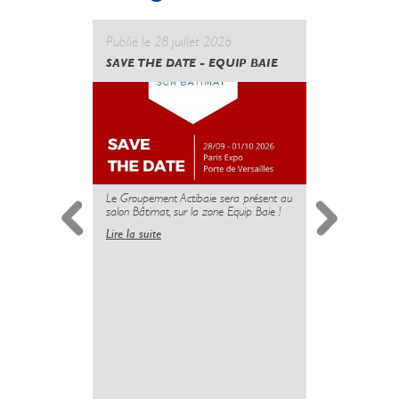
Publié le 28 juillet 2026
Publié le 
SAVE THE DATE - EQUIP BAIE
CANICULE
GOUVERN
UNE NOUV
DES PROT
MAIS L’U
PLUS
Le Groupement Actibaie sera présent au
salon Bâtimat, sur la zone Equip Baie !
Lire la suite
Simplificati
l’installatio
copropriété 
insuffisante 
sanitaire dé
logements.
Lire la suite