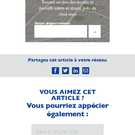
Trouvez un pro des portes et
portails volets et stores près de
chez vous
Votre département
→
Partagez cet article à votre réseau
VOUS AIMEZ CET
ARTICLE ?
Vous pourriez appécier
également :
Publié le 28 juillet 2026
Publié le 