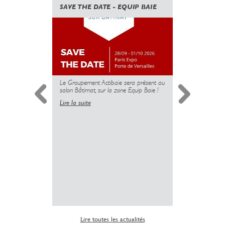
SAVE THE DATE - EQUIP BAIE
CANICULE
GOUVERN
UNE NOUV
DES PROT
MAIS L’U
PLUS
Le Groupement Actibaie sera présent au
salon Bâtimat, sur la zone Equip Baie !
Lire la suite
Simplificati
l’installatio
copropriété 
insuffisante 
sanitaire dé
logements.
Lire la suite
Lire toutes les actualités