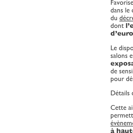
Favorise
dans le 
du
décr
dont
l’
d’euro
Le dispo
salons e
expos
de sensi
pour dév
Détails 
Cette a
permett
évènemen
à haut