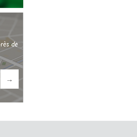
près de
→