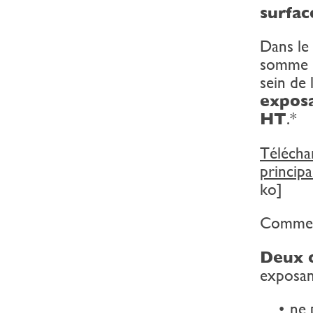
surfac
Dans le 
somme d
sein de
exposa
HT
.*
Téléchar
principa
ko]
Comment
Deux c
exposan
ne 