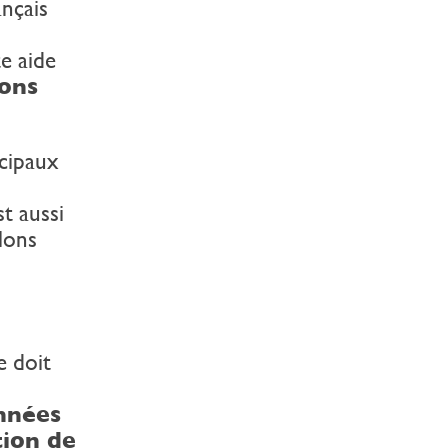
ançais
te aide
ions
ncipaux
st aussi
alons
le doit
nnées
tion de