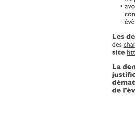
avo
con
évè
Les d
des
cha
site
htt
La de
justif
dématé
de l'