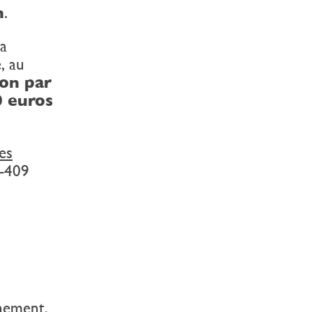
n
.
la
, au
ion par
0 euros
es
-409
ènement,