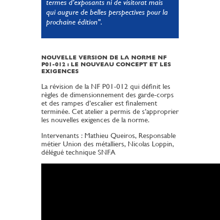
termes d'exposants ni de visitorat mais
qui augure de belles perspectives pour la
prochaine édition".
NOUVELLE VERSION DE LA NORME NF
P01-012 : LE NOUVEAU CONCEPT ET LES
EXIGENCES
La révision de la NF P01-012 qui définit les
règles de dimensionnement des garde-corps
et des rampes d’escalier est finalement
terminée. Cet atelier a permis de s’approprier
les nouvelles exigences de la norme.
Intervenants : Mathieu Queiros, Responsable
métier Union des métalliers, Nicolas Loppin,
délégué technique SNFA