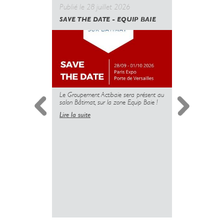
Publié le 28 juillet 2026
Publié le 
SAVE THE DATE - EQUIP BAIE
CANICULE
GOUVERN
UNE NOUV
DES PROT
MAIS L’U
PLUS
Le Groupement Actibaie sera présent au
salon Bâtimat, sur la zone Equip Baie !
Lire la suite
Simplificati
l’installatio
copropriété 
insuffisante 
sanitaire dé
logements.
Lire la suite