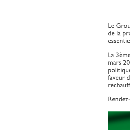
Le Grou
de la pr
essentie
La 3ème 
mars 202
politiqu
faveur d
réchauf
Rendez-v