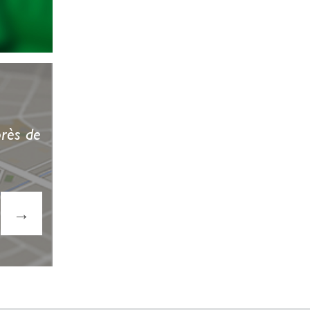
près de
→