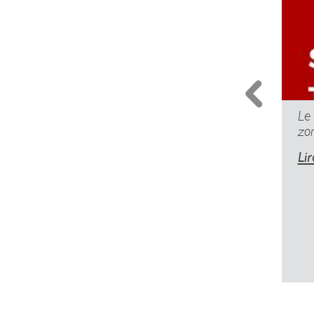
Le
zo
Lir