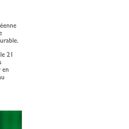
péenne
e
urable.
 le 21
s
r en
au