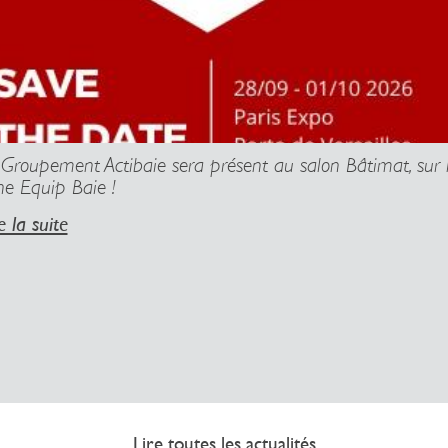
 Groupement Actibaie sera présent au salon Bâtimat, sur 
ne Equip Baie !
e la suite
Lire toutes les actualités