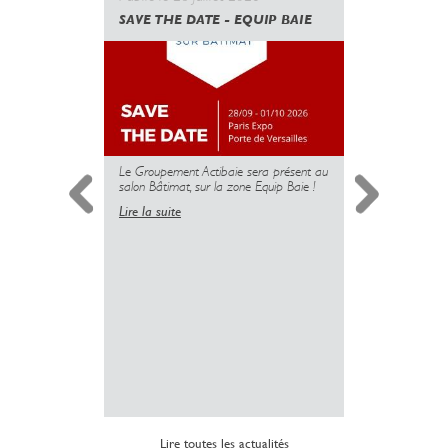
SAVE THE DATE - EQUIP BAIE
CANICULE
GOUVERN
UNE NOUV
DES PROT
MAIS L’U
PLUS
Le Groupement Actibaie sera présent au
salon Bâtimat, sur la zone Equip Baie !
Lire la suite
Simplificati
l’installatio
copropriété 
insuffisante 
sanitaire dé
logements.
Lire la suite
Lire toutes les actualités