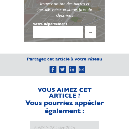
Trouvez un pro des portes et
portails volets et stores près de
chez vous
Votre département
→
Partagez cet article à votre réseau
VOUS AIMEZ CET
ARTICLE ?
Vous pourriez appécier
également :
Publié le 28 juillet 2026
Publié le 