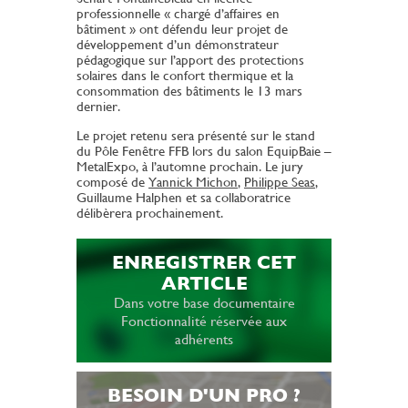
professionnelle « chargé d’affaires en
bâtiment » ont défendu leur projet de
développement d’un démonstrateur
pédagogique sur l’apport des protections
solaires dans le confort thermique et la
consommation des bâtiments le 13 mars
dernier.
Le projet retenu sera présenté sur le stand
du Pôle Fenêtre FFB lors du salon EquipBaie –
MetalExpo, à l’automne prochain. Le jury
composé de
Yannick Michon
,
Philippe Seas
,
Guillaume Halphen et sa collaboratrice
délibèrera prochainement.
ENREGISTRER CET
ARTICLE
Dans votre base documentaire
Fonctionnalité réservée aux
adhérents
BESOIN D'UN PRO ?