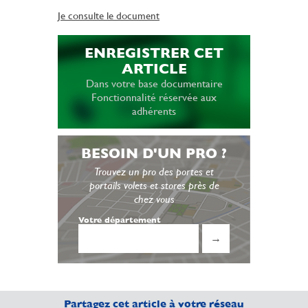
Je consulte le document
ENREGISTRER CET
ARTICLE
Dans votre base documentaire
Fonctionnalité réservée aux
adhérents
BESOIN D'UN PRO ?
Trouvez un pro des portes et
portails volets et stores près de
chez vous
Votre département
→
Partagez cet article à votre réseau