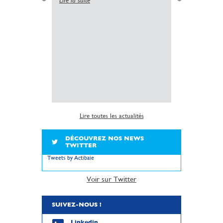
Simplificati
l’installatio
copropriété 
insuffisante 
sanitaire dé
logements.
Lire la suite
Lire toutes les actualités
DÉCOUVREZ NOS NEWS
TWITTER
Tweets by Actibaie
Voir sur Twitter
SUIVEZ-NOUS !
Linkedin