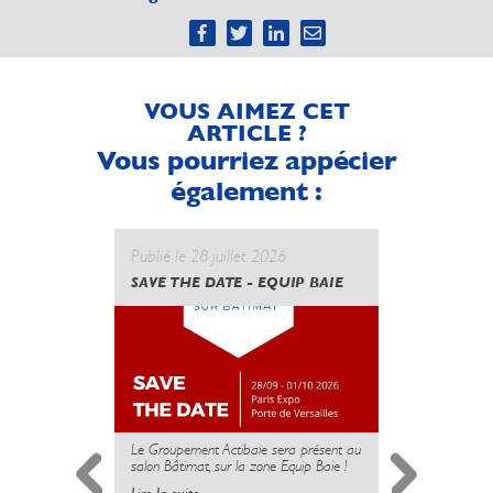
VOUS AIMEZ CET
ARTICLE ?
Vous pourriez appécier
également :
Publié le 28 juillet 2026
Publié le 
SAVE THE DATE - EQUIP BAIE
CANICULE
GOUVERN
UNE NOUV
DES PROT
MAIS L’U
PLUS
Le Groupement Actibaie sera présent au
salon Bâtimat, sur la zone Equip Baie !
Lire la suite