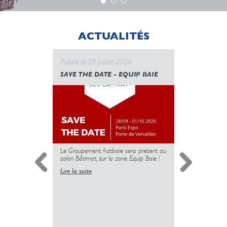
ACTUALITÉS
Publié le 28 juillet 2026
Publié le 
SAVE THE DATE - EQUIP BAIE
CANICULE
GOUVERN
UNE NOUV
DES PROT
MAIS L’U
PLUS
Le Groupement Actibaie sera présent au
salon Bâtimat, sur la zone Equip Baie !
Lire la suite
Simplificati
l’installatio
copropriété 
insuffisante 
sanitaire dé
logements.