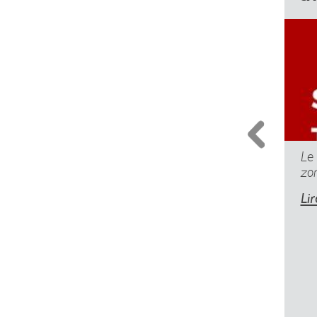
Le
zo
Lir