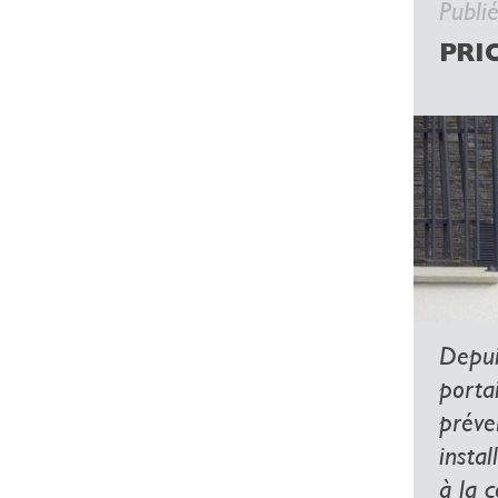
Publi
PRI
Depuis
portai
préve
instal
à la c