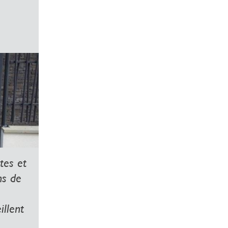
tes et
ns de
illent