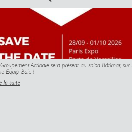
 Groupement Actibaie sera présent au salon Bâtimat, sur 
ne Equip Baie !
e la suite