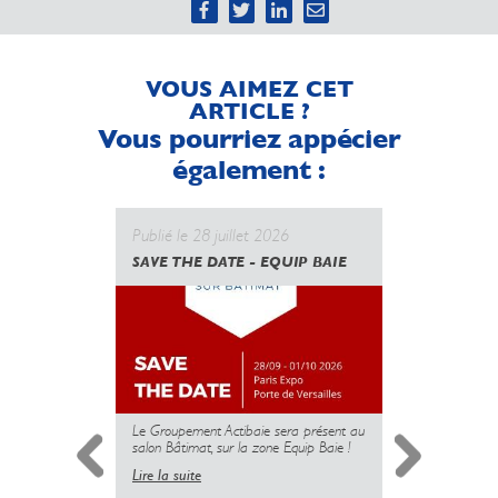
VOUS AIMEZ CET
ARTICLE ?
Vous pourriez appécier
également :
Publié le 28 juillet 2026
Publié le 
SAVE THE DATE - EQUIP BAIE
CANICULE
GOUVERN
UNE NOUV
DES PROT
MAIS L’U
PLUS
Le Groupement Actibaie sera présent au
salon Bâtimat, sur la zone Equip Baie !
Lire la suite