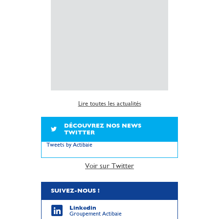
Simplificati
l’installatio
copropriété 
insuffisante 
sanitaire dé
logements.
Lire la suite
Lire toutes les actualités
DÉCOUVREZ NOS NEWS
TWITTER
Tweets by Actibaie
Voir sur Twitter
SUIVEZ-NOUS !
Linkedin
Groupement Actibaie