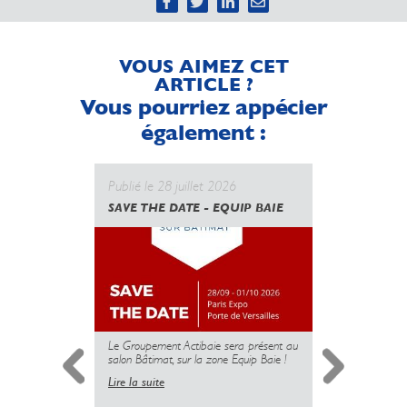
VOUS AIMEZ CET
ARTICLE ?
Vous pourriez appécier
également :
Publié le 28 juillet 2026
Publié le 
SAVE THE DATE - EQUIP BAIE
CANICULE
GOUVERN
UNE NOUV
DES PROT
MAIS L’U
PLUS
Le Groupement Actibaie sera présent au
salon Bâtimat, sur la zone Equip Baie !
Lire la suite
Simplificati