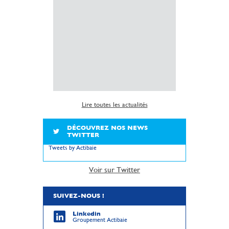
l’installatio
copropriété 
insuffisante 
sanitaire dé
logements.
Lire la suite
Lire toutes les actualités
DÉCOUVREZ NOS NEWS
TWITTER
Tweets by Actibaie
Voir sur Twitter
SUIVEZ-NOUS !
Linkedin
Groupement Actibaie