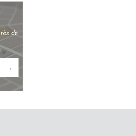
près de
→