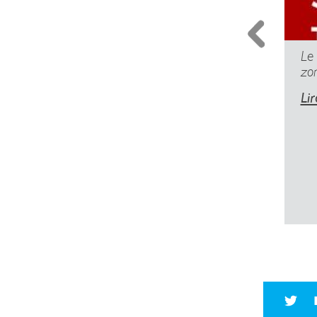
Le
zo
Lir