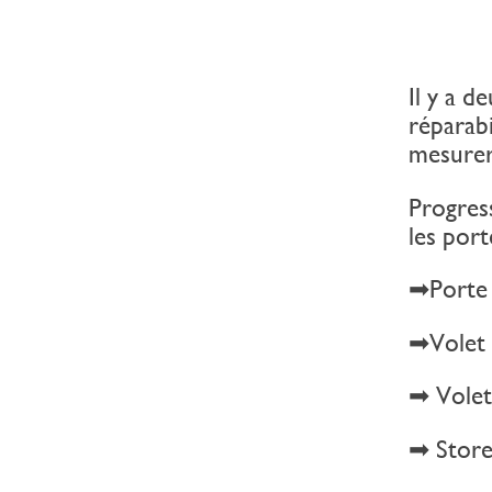
Il y a d
réparabi
mesurer 
Progress
les port
➡Porte 
➡Volet 
➡ Volet
➡ Store 