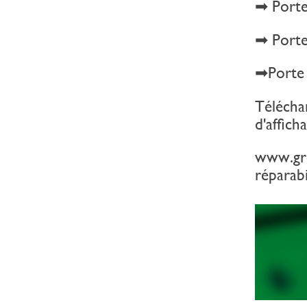
➡ Porte
➡ Porte
➡Porte 
Téléchar
d'affich
www.gro
réparab