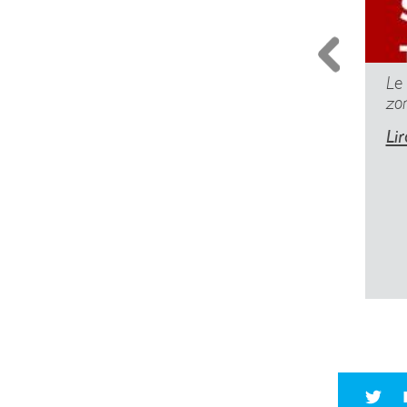
Le
zo
Lir