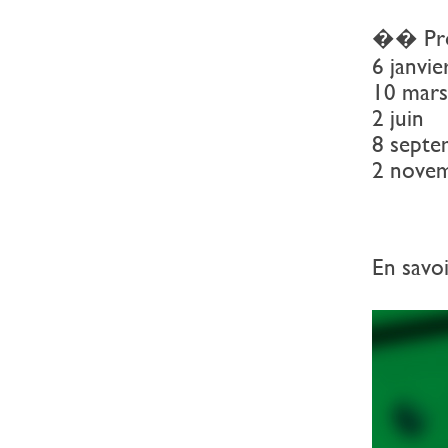
�� Proc
6 janvie
10 mars
2 juin
8 septe
2 nove
En savoi