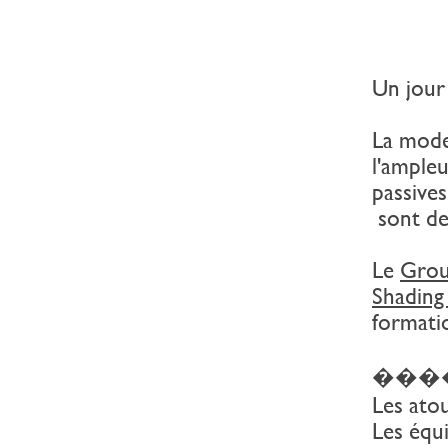
Un jour
La mode
l'ampleu
passive
sont de 
Le
Grou
Shading
formati
��‍��En
Les atou
Les équ