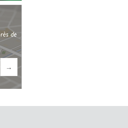
près de
→