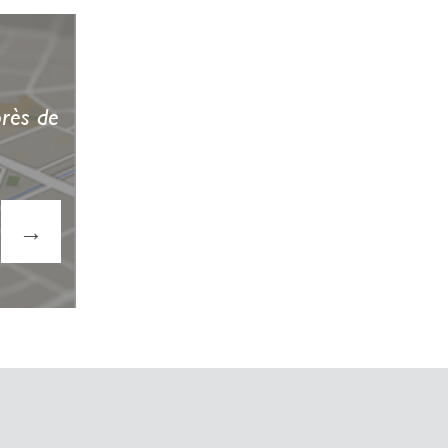
près de
→