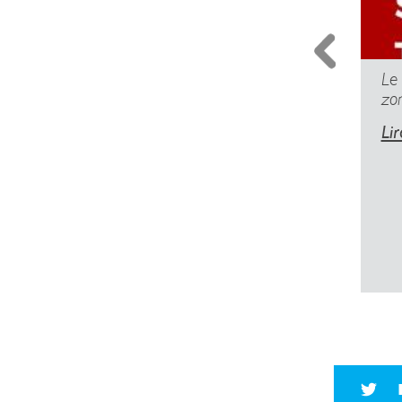
Le
zo
Lir