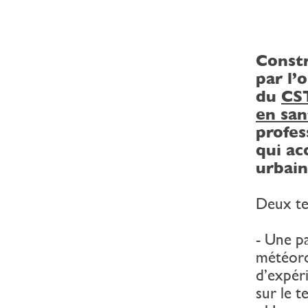
Constr
par l’
du
CS
en san
profes
qui a
urbain
Deux te
- Une p
météoro
d’expéri
sur le t