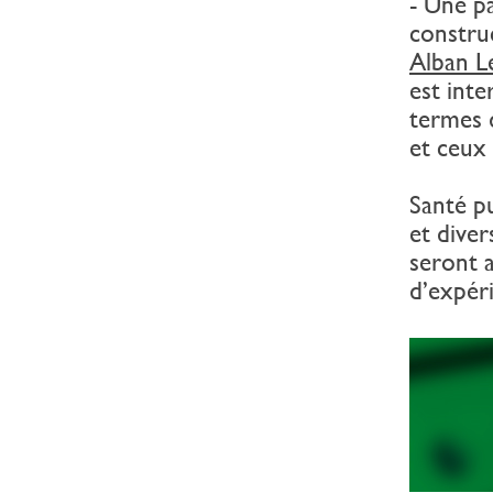
- Une p
construc
Alban L
est inte
termes 
et ceux
Santé pu
et diver
seront a
d’expéri