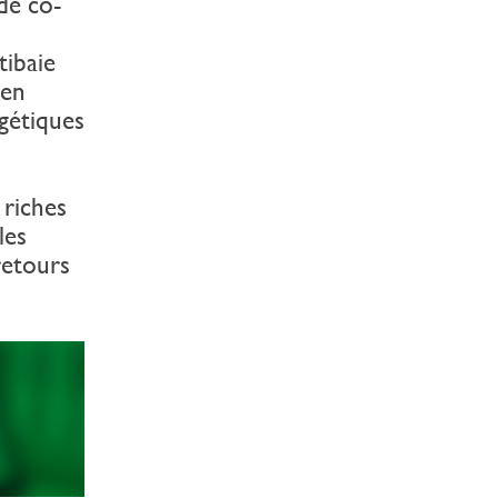
de co-
ibaie
 en
gétiques
 riches
les
retours