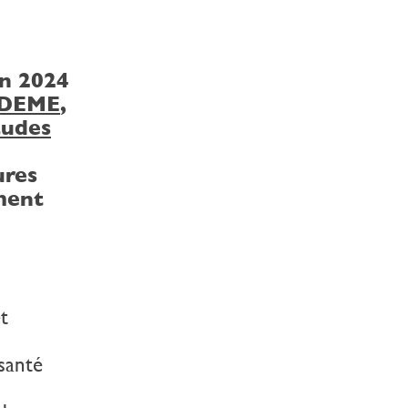
en 2024
DEME
,
tudes
ures
ment
t
 santé