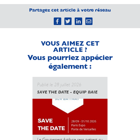
Partagez cet article à votre réseau
VOUS AIMEZ CET
ARTICLE ?
Vous pourriez appécier
également :
Publié le 28 juillet 2026
Publié le 
SAVE THE DATE - EQUIP BAIE
CANICULE
GOUVERN
UNE NOUV
DES PROT
MAIS L’U
PLUS
Le Groupement Actibaie sera présent au