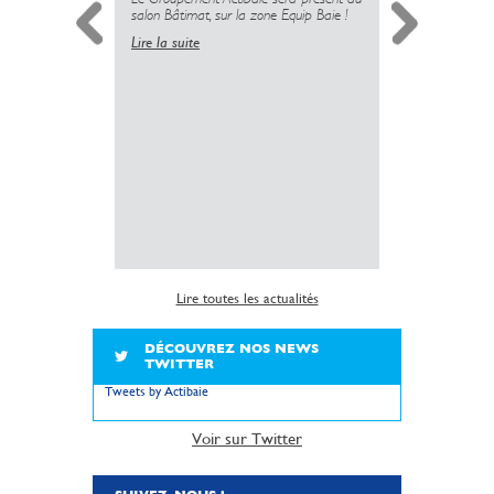
salon Bâtimat, sur la zone Equip Baie !
Lire la suite
Simplificati
l’installatio
copropriété 
insuffisante 
sanitaire dé
logements.
Lire la suite
Lire toutes les actualités
DÉCOUVREZ NOS NEWS
TWITTER
Tweets by Actibaie
Voir sur Twitter