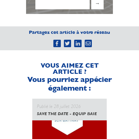
→
Partagez cet article à votre réseau
VOUS AIMEZ CET
ARTICLE ?
Vous pourriez appécier
également :
Publié le 28 juillet 2026
Publié le 
SAVE THE DATE - EQUIP BAIE
CANICULE
GOUVERN
UNE NOUV
DES PROT
MAIS L’U
PLUS