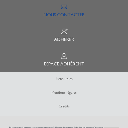
NOUS CONTACTER
ADHÉRER
ESPACE ADHÉRENT
Liens utiles
Mentions légales
Crédits
Plan du site
En continuant à naviguer, vous autorisez ce site à déposer des cookies à des fins de mesure d'audience.