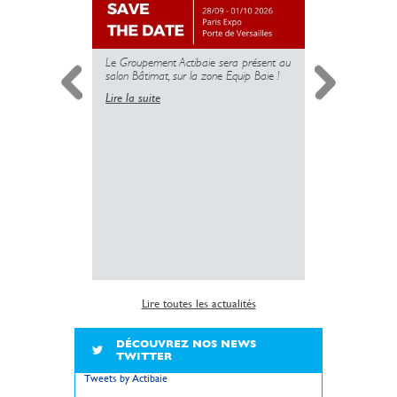
Le Groupement Actibaie sera présent au
salon Bâtimat, sur la zone Equip Baie !
Lire la suite
Simplificati
l’installatio
copropriété 
insuffisante 
sanitaire dé
logements.
Lire la suite
Lire toutes les actualités
DÉCOUVREZ NOS NEWS
TWITTER
Tweets by Actibaie